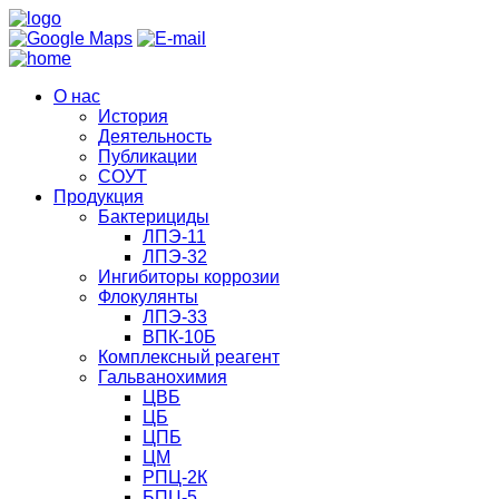
О нас
История
Деятельность
Публикации
СОУТ
Продукция
Бактерициды
ЛПЭ-11
ЛПЭ-32
Ингибиторы коррозии
Флокулянты
ЛПЭ-33
ВПК-10Б
Комплексный реагент
Гальванохимия
ЦВБ
ЦБ
ЦПБ
ЦМ
РПЦ-2К
БПЦ-5