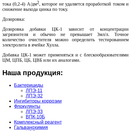
2
тока (0,2-4) А/дм
, которое не удаляется проработкой током и
снижение выхода цинка по току.
Дозировка:
Дозировка добавки ЦК-1 зависит от концентрации
загрязнителя и обычно не превышает 3мл/л. Точное
количество очистителя можно определить тестированием
электролита в ячейке Хулла.
Добавка ЦК-1 может применяться и с блескообразователями
ЦМ, ЦПБ, ЦБ, ЦВБ или их аналогами.
Наша продукция:
Бактерициды
ЛПЭ-11
ЛПЭ-32
Ингибиторы коррозии
Флокулянты
ЛПЭ-33
ВПК-10Б
Комплексный реагент
Гальванохимия