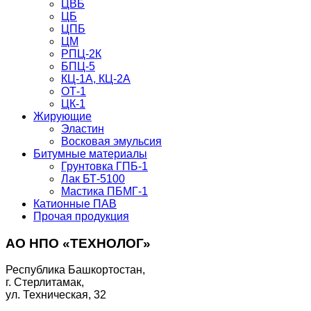
ЦВБ
ЦБ
ЦПБ
ЦМ
РПЦ-2К
БПЦ-5
КЦ-1А, КЦ-2А
ОТ-1
ЦК-1
Жирующие
Эластин
Восковая эмульсия
Битумные материалы
Грунтовка ГПБ-1
Лак БТ-5100
Мастика ПБМГ-1
Катионные ПАВ
Прочая продукция
АО НПО «ТЕХНОЛОГ»
Республика Башкортостан,
г. Стерлитамак,
ул. Техническая, 32