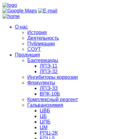
О нас
История
Деятельность
Публикации
СОУТ
Продукция
Бактерициды
ЛПЭ-11
ЛПЭ-32
Ингибиторы коррозии
Флокулянты
ЛПЭ-33
ВПК-10Б
Комплексный реагент
Гальванохимия
ЦВБ
ЦБ
ЦПБ
ЦМ
РПЦ-2К
БПЦ-5