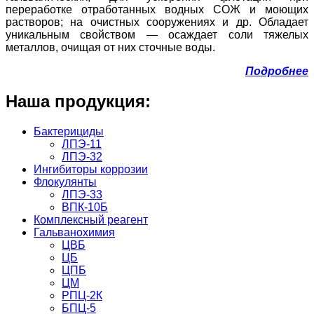
переработке отработанных водных СОЖ и моющих
растворов; на очистных сооружениях и др. Обладает
уникальным свойством — осаждает соли тяжелых
металлов, очищая от них сточные воды.
Подробнее
Наша продукция:
Бактерициды
ЛПЭ-11
ЛПЭ-32
Ингибиторы коррозии
Флокулянты
ЛПЭ-33
ВПК-10Б
Комплексный реагент
Гальванохимия
ЦВБ
ЦБ
ЦПБ
ЦМ
РПЦ-2К
БПЦ-5