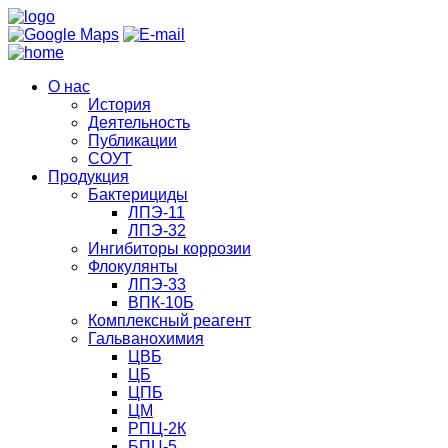
О нас
История
Деятельность
Публикации
СОУТ
Продукция
Бактерициды
ЛПЭ-11
ЛПЭ-32
Ингибиторы коррозии
Флокулянты
ЛПЭ-33
ВПК-10Б
Комплексный реагент
Гальванохимия
ЦВБ
ЦБ
ЦПБ
ЦМ
РПЦ-2К
БПЦ-5