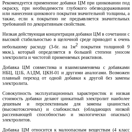
Рекомендуется применение добавки ЦМ при цинковании под
окраску, при необходимости глубокого обезводораживания
или нанесения цинкового покрытия значительной толщины, а
также, если к покрытию не предъявляется значительных
требований по декоративным свойствам.
Низкая действующая концентрация добавки ЦМ в сочетании с
высокой стабильностью в щелочной среде приводит к очень
2
небольшому расходу (3-6г. на 1м
покрытия толщиной 9
мкм.), который определяется в большей степени уносом
электролита и чистотой применяемых реактивов.
Добавка ЦМ совместима и взаимозаменяема с добавками
НБЦ, Ц1Б, А1ДМ, ЦКН-01 и другими аналогами. Возможен
плавный переход от одной добавки к другой без замены
электролита.
Совокупность эксплуатационных характеристик и низкая
стоимость добавки делают цинкатный электролит наиболее
дешевым и перспективным для замены цианистых
(высокотоксичных) и слабокислых (обладающих низкой
рассеивающей способностью и экологически опасных)
электролитов.
Добавка ЦМ относится к малоопасным веществам (4 класс