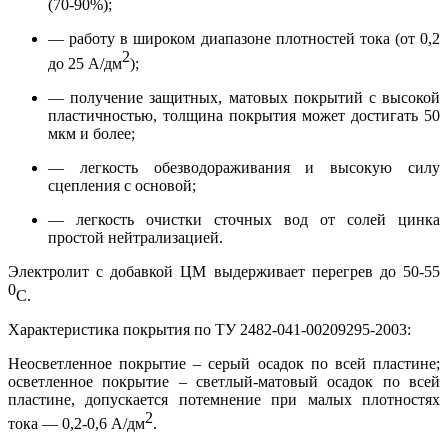
(70-90%);
— работу в широком диапазоне плотностей тока (от 0,2
2
до 25 А/дм
);
— получение защитных, матовых покрытий с высокой
пластичностью, толщина покрытия может достигать 50
мкм и более;
— легкость обезводораживания и высокую силу
сцепления с основой;
— легкость очистки сточных вод от солей цинка
простой нейтрализацией.
Электролит с добавкой ЦМ выдерживает перегрев до 50-55
0
С.
Характеристика покрытия по ТУ 2482-041-00209295-2003:
Неосветленное покрытие – серый осадок по всей пластине;
осветленное покрытие – светлый-матовый осадок по всей
пластине, допускается потемнение при малых плотностях
2
тока — 0,2-0,6 А/дм
.