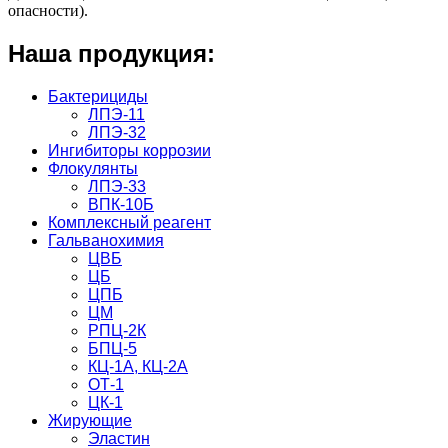
опасности).
Наша продукция:
Бактерициды
ЛПЭ-11
ЛПЭ-32
Ингибиторы коррозии
Флокулянты
ЛПЭ-33
ВПК-10Б
Комплексный реагент
Гальванохимия
ЦВБ
ЦБ
ЦПБ
ЦМ
РПЦ-2К
БПЦ-5
КЦ-1А, КЦ-2А
ОТ-1
ЦК-1
Жирующие
Эластин