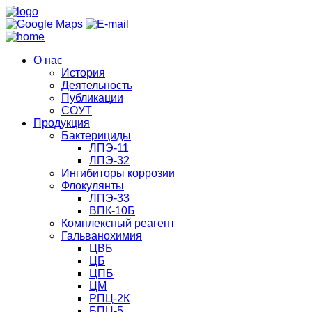
О нас
История
Деятельность
Публикации
СОУТ
Продукция
Бактерициды
ЛПЭ-11
ЛПЭ-32
Ингибиторы коррозии
Флокулянты
ЛПЭ-33
ВПК-10Б
Комплексный реагент
Гальванохимия
ЦВБ
ЦБ
ЦПБ
ЦМ
РПЦ-2К
БПЦ-5