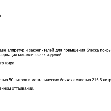
я
е аппретур и закрепителей для повышения блеска покрыти
нсервации металлических изделий.
го жира.
тью 50 литров и металлических бочках емкостью 216,5 лит
енном оттаивании.