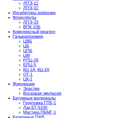
ЛПЭ-11
ЛПЭ-32
Ингибиторы коррозии
Флокулянты
ЛПЭ-33
ВПК-10Б
Комплексный реагент
Гальванохимия
ЦВБ
ЦБ
ЦПБ
ЦМ
РПЦ-2К
БПЦ-5
КЦ-1А, КЦ-2А
ОТ-1
ЦК-1
Жирующие
Эластин
Восковая эмульсия
Битумные материалы
Грунтовка ГПБ-1
Лак БТ-5100
Мастика ПБМГ-1
Катионные ПАВ